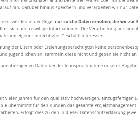
g von Informationsmaterial und bestellten Waren oder für die Bean
darauf hin. Darüber hinaus speichern und verarbeiten wir nur Daten
ehmen, werden in der Regel
nur solche Daten erhoben, die wir zur
t es sich um freiwillige Informationen. Die Verarbeitung personen
Wahrung eigener berechtigter Geschäftsinteressen.
mmung der Eltern oder Erziehungsberechtigten keine personenbezo
d Jugendlichen an, sammeln diese nicht und geben sie nicht an D
 personenbezogenen Daten bei der Inanspruchnahme unserer Angeb
t vielen Jahren für den qualitativ hochwertigen, einzugsfertigen 
 Sie übernimmt für den Kunden das gesamte Projektmanagement 
arbeiten, erfolgt dies zu den in dieser Datenschutzerklärung jew