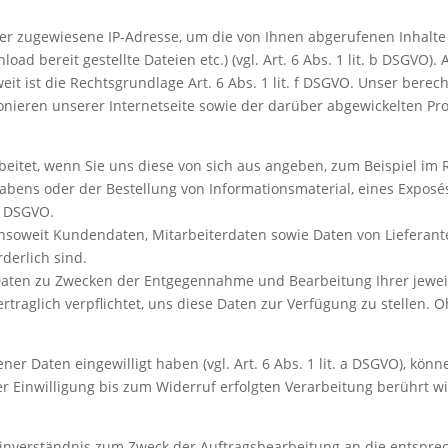
er zugewiesene IP-Adresse, um die von Ihnen abgerufenen Inhalte
load bereit gestellte Dateien etc.) (vgl. Art. 6 Abs. 1 lit. b DSGVO
t ist die Rechtsgrundlage Art. 6 Abs. 1 lit. f DSGVO. Unser berec
nieren unserer Internetseite sowie der darüber abgewickelten Pro
itet, wenn Sie uns diese von sich aus angeben, zum Beispiel im 
ens oder der Bestellung von Informationsmaterial, eines Exposés 
 b DSGVO.
nsoweit Kundendaten, Mitarbeiterdaten sowie Daten von Lieferante
derlich sind.
e Daten zu Zwecken der Entgegennahme und Bearbeitung Ihrer jewe
ertraglich verpflichtet, uns diese Daten zur Verfügung zu stellen. 
r Daten eingewilligt haben (vgl. Art. 6 Abs. 1 lit. a DSGVO), könne
r Einwilligung bis zum Widerruf erfolgten Verarbeitung berührt wi
 Einverständnis zum Zweck der Auftragsbearbeitung an die entsp