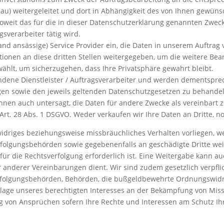
u) weitergeleitet und dort in Abhängigkeit des von Ihnen gewünsc
oweit das für die in dieser Datenschutzerklärung genannten Zwecke
sverarbeiter tätig wird.
d ansässige) Service Provider ein, die Daten in unserem Auftrag ve
tionen an diese dritten Stellen weitergegeben, um die weitere Bea
wählt, um sicherzugehen, dass Ihre Privatsphäre gewahrt bleibt.
dene Dienstleister / Auftragsverarbeiter und werden dementsprech
n sowie den jeweils geltenden Datenschutzgesetzen zu behandeln.
 ihnen auch untersagt, die Daten für andere Zwecke als vereinbart 
 Art. 28 Abs. 1 DSGVO. Weder verkaufen wir Ihre Daten an Dritte, n
zwidriges beziehungsweise missbräuchliches Verhalten vorliegen,
erfolgungsbehörden sowie gegebenenfalls an geschädigte Dritte wei
ür die Rechtsverfolgung erforderlich ist. Eine Weitergabe kann au
derer Vereinbarungen dient. Wir sind zudem gesetzlich verpflic
fverfolgungsbehörden, Behörden, die bußgeldbewehrte Ordnungswid
dlage unseres berechtigten Interesses an der Bekämpfung von Miss
 von Ansprüchen sofern Ihre Rechte und Interessen am Schutz Ih