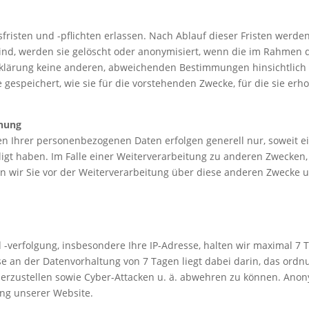
sfristen und -pflichten erlassen. Nach Ablauf dieser Fristen wer
 sind, werden sie gelöscht oder anonymisiert, wenn die im Rahmen
rklärung keine anderen, abweichenden Bestimmungen hinsichtlich 
gespeichert, wie sie für die vorstehenden Zwecke, für die sie erho
chung
Ihrer personenbezogenen Daten erfolgen generell nur, soweit eine
igt haben. Im Falle einer Weiterverarbeitung zu anderen Zwecken, 
n wir Sie vor der Weiterverarbeitung über diese anderen Zwecke 
erfolgung, insbesondere Ihre IP-Adresse, halten wir maximal 7 Ta
esse an der Datenvorhaltung von 7 Tagen liegt dabei darin, das o
herzustellen sowie Cyber-Attacken u. ä. abwehren zu können. An
ng unserer Website.