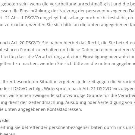
geboten sein, wenn die Verarbeitung unrechtmäßig ist und die be
ssen die Einschränkung der Nutzung der personenbezogenen Date
. 21 Abs. 1 DSGVO eingelegt hat, solange noch nicht feststeht, o
nd zu machen, wenden Sie sich bitte an die unten angegebenen Ko
ach Art. 20 DSGVO. Sie haben hierbei das Recht, die Sie betreffend
nlesbaren Format zu erhalten und diese Daten an einen anderen V
 hierfür, dass die Verarbeitung auf einer Einwilligung oder auf ei
 geltend zu machen, wenden Sie sich bitte an die unten angegebe
us Ihrer besonderen Situation ergeben, jederzeit gegen die Verarb
. e oder f DSGVO erfolgt, Widerspruch nach Art. 21 DSGVO einzulege
enn, wir können zwingende schutzwürdige Gründe für die Verarbei
itung dient der Geltendmachung, Ausübung oder Verteidigung von
 die unten angegebenen Kontaktadressen.
örde
eitung Sie betreffender personenbezogener Daten durch uns unzulä
chweren.